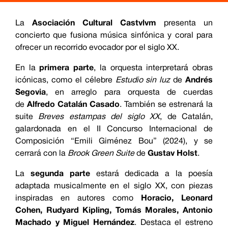
La
Asociación Cultural Castvlvm
presenta un
concierto que fusiona música sinfónica y coral para
ofrecer un recorrido evocador por el siglo XX.
En la
primera parte
, la orquesta interpretará obras
icónicas, como el célebre
Estudio sin luz
de
Andrés
Segovia
, en arreglo para orquesta de cuerdas
de
Alfredo Catalán Casado
. También se estrenará la
suite
Breves estampas del siglo XX
, de Catalán,
galardonada en el II Concurso Internacional de
Composición “Emili Giménez Bou” (2024), y se
cerrará con la
Brook Green Suite
de
Gustav Holst
.
La
segunda parte
estará dedicada a la poesía
adaptada musicalmente en el siglo XX, con piezas
inspiradas en autores como
Horacio, Leonard
Cohen, Rudyard Kipling, Tomás Morales, Antonio
Machado y Miguel Hernández
. Destaca el estreno