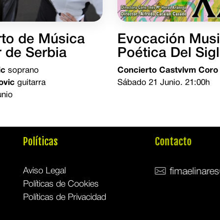
rto de Música
Evocación Musi
 de Serbia
Poética Del Sig
ic
soprano
Concierto Castvlvm Coro
ovic
guitarra
Sábado 21 Junio. 21:00h
unio
Políticas
Contacto
Aviso Legal
fimaelinar
Políticas de Cookies
Políticas de Privacidad