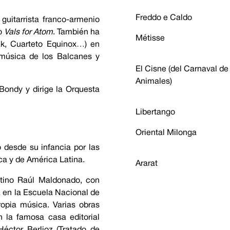
Freddo e Caldo
guitarrista franco-armenio
do
Vals for Atom
. También ha
Métisse
ak, Cuarteto Equinox…) en
 música de los Balcanes y
El Cisne (del Carnaval de
Animales)
Bondy y dirige la Orquesta
Libertango
Oriental Milonga
 desde su infancia por las
ca y de América Latina.
Ararat
ntino Raúl Maldonado, con
a en la Escuela Nacional de
opia música. Varias obras
 la famosa casa editorial
Héctor Berlioz (Tratado de