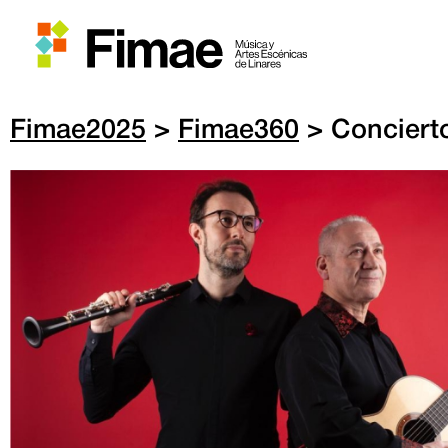
Fimae2025
>
Fimae360
> Concierto